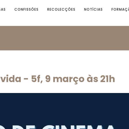
SAS
CONFISSÕES
RECOLECÇÕES
NOTÍCIAS
FORMAÇ
ida - 5f, 9 março às 21h