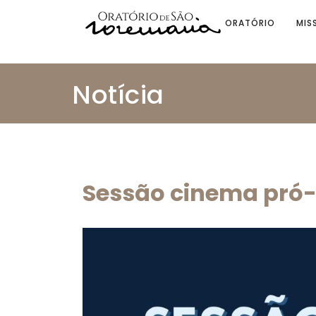
ORATÓRIO
MIS
Notícia
Sessão cinema pró-v