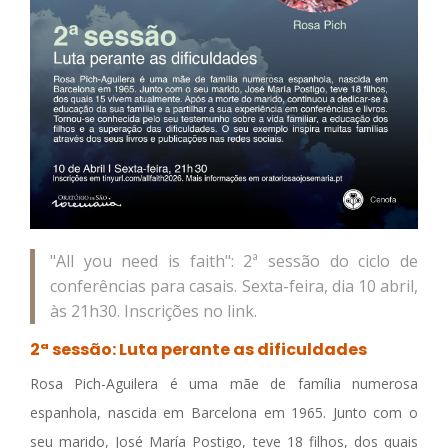
"All you need is faith": 2ª sessão do ciclo de
conferências para casais. Sexta-feira, dia 10 abril,
às 21h30. Inscrições no link.
2ª sessão: Luta perante as dificuldades
Rosa Pich-Aguilera é uma mãe de família numerosa
espanhola, nascida em Barcelona em 1965. Junto com o
seu marido, José María Postigo, teve 18 filhos, dos quais