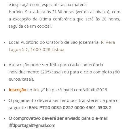
e inspiração com especialistas na matéria.
Horário: Sexta-feira às 21:30 horas (ver datas abaixo), com
a excepção da última conferência que será às 20 horas,
seguida de um cocktail.
Local: Auditório do Oratório de São Josemaria,
R. Vera
Lagoa 5 C, 1600-028 Lisboa
A inscrição pode ser feita para cada conferência
individualmente (20€/casal) ou para o ciclo completo (60
euros/casal).
Inscrição
no
link
🔗 https://tinyurl.com/allfaith2026
O pagamento deverá ser feito por transferência para o
seguinte
IBAN: PT50 0035 0257 0000 4901 5308 2
O comprovativo deverá ser enviado para o e-mail:
iffdportugal@gmail.com