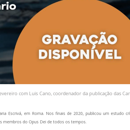
fevereiro com Luis Cano, coordenador da publicação das Car
aria Escrivá, em Roma. Nos finais de 2020, publicou um estudo crí
aos membros do Opus Dei de todos os tempos.